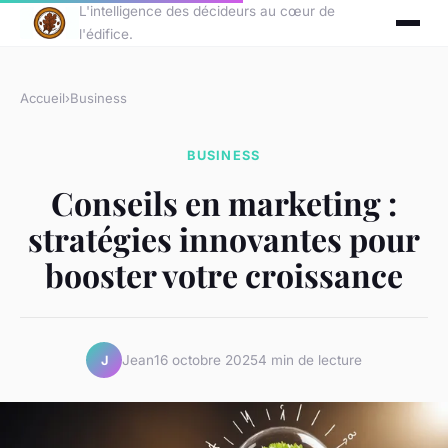
L'intelligence des décideurs au cœur de
l'édifice.
Accueil
›
Business
BUSINESS
Conseils en marketing :
stratégies innovantes pour
booster votre croissance
Jean
16 octobre 2025
4 min de lecture
J