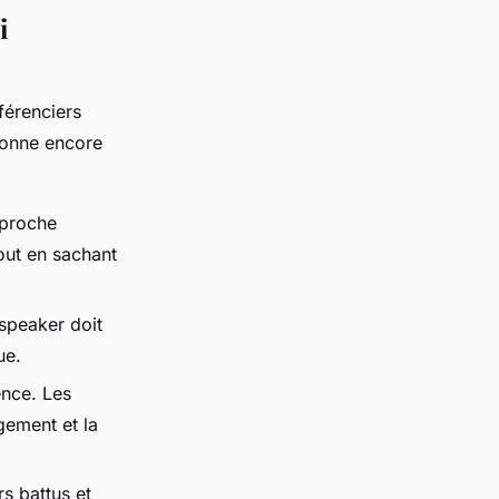
i
férenciers
sonne encore
pproche
out en sachant
 speaker doit
ue.
ence. Les
gement et la
s battus et