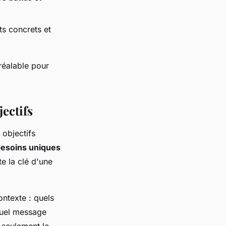
ts concrets et
réalable pour
ectifs
 objectifs
esoins uniques
e la clé d'une
ntexte : quels
Quel message
 seulement le