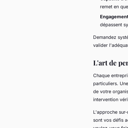
remet en que
Engagement 
dépassent sys
Demandez systém
valider l'adéqua
L'art de pe
Chaque entrepris
particuliers. U
de votre organi
intervention vér
L'approche sur-
sont vos défis 
voulez-vous fai