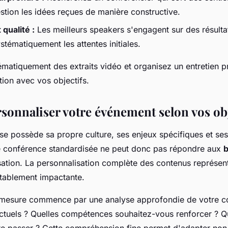
stion les idées reçues de manière constructive.
qualité :
Les meilleurs speakers s'engagent sur des résulta
tématiquement les attentes initiales.
atiquement des extraits vidéo et organisez un entretien p
tion avec vos objectifs.
rsonnaliser votre événement selon vos obj
e possède sa propre culture, ses enjeux spécifiques et ses
ne conférence standardisée ne peut donc pas répondre aux
b
sation. La personnalisation complète des contenus représent
itablement impactante.
mesure commence par une analyse approfondie de votre co
actuels ? Quelles compétences souhaitez-vous renforcer ? 
re passer ? Cette compréhension fine permet d'adapter non