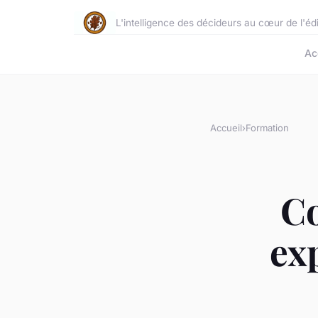
L'intelligence des décideurs au cœur de l'édi
Ac
Accueil
›
Formation
Co
ex