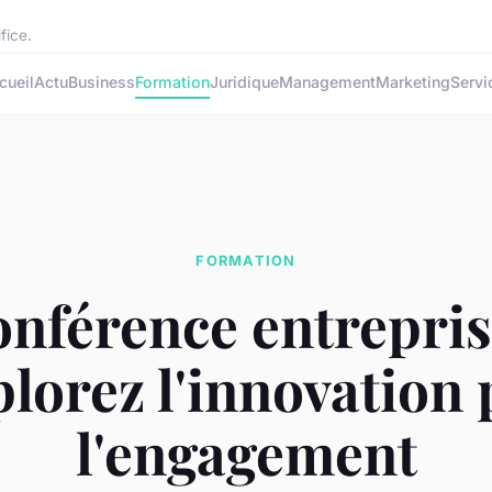
fice.
cueil
Actu
Business
Formation
Juridique
Management
Marketing
Servi
FORMATION
nférence entrepris
plorez l'innovation 
l'engagement