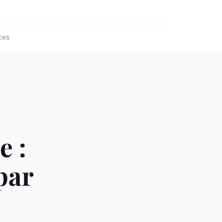
ces
e :
par