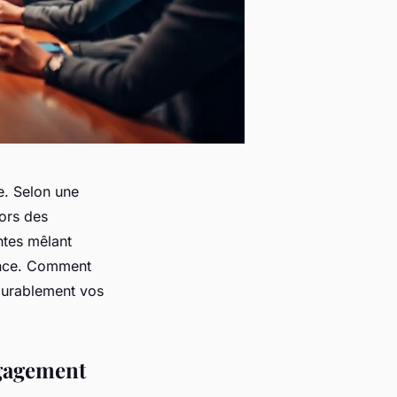
e. Selon une
ors des
ntes mêlant
ience. Comment
durablement vos
ngagement