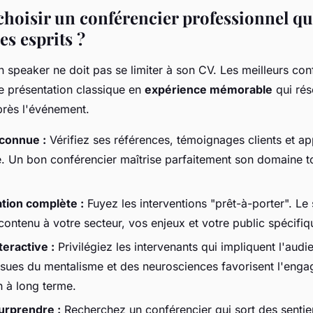
oisir un conférencier professionnel qu
s esprits ?
n speaker ne doit pas se limiter à son CV. Les meilleurs con
e présentation classique en
expérience mémorable
qui ré
rès l'événement.
econnue :
Vérifiez ses références, témoignages clients et a
 Un bon conférencier maîtrise parfaitement son domaine t
tion complète :
Fuyez les interventions "prêt-à-porter". Le
ontenu à votre secteur, vos enjeux et votre public spécifiq
eractive :
Privilégiez les intervenants qui impliquent l'audi
ssues du mentalisme et des neurosciences favorisent l'enga
 à long terme.
urprendre :
Recherchez un conférencier qui sort des sentier