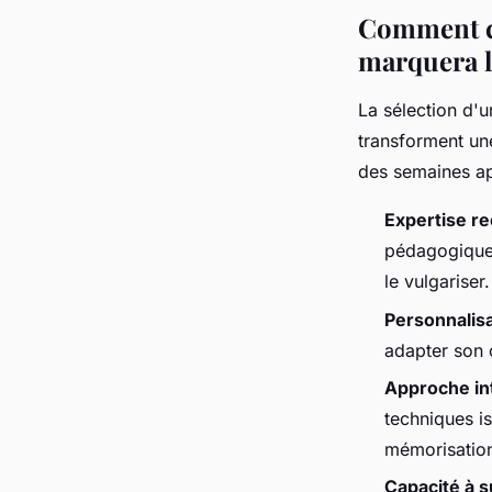
Comment ch
marquera le
La sélection d'u
transforment un
des semaines ap
Expertise r
pédagogique.
le vulgariser.
Personnalisa
adapter son c
Approche int
techniques i
mémorisation
Capacité à s