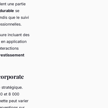
lent une partie
durable
se
dis que le suivi
ssionnelles.
ure incluant des
 en application
teractions
vestissement
 corporate
stratégique.
00 et 8 000
hette peut varier
erventions sur