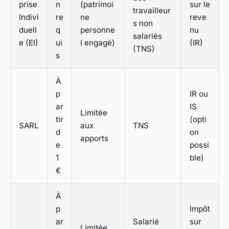
prise
n
(patrimoi
sur le
travailleur
Indivi
re
ne
reve
s non
duell
q
personne
nu
salariés
e (EI)
ui
l engagé)
(IR)
(TNS)
s
À
p
IR ou
ar
IS
Limitée
tir
(opti
SARL
aux
TNS
d
on
apports
e
possi
1
ble)
€
À
p
Impôt
ar
Salarié
sur
Limitée