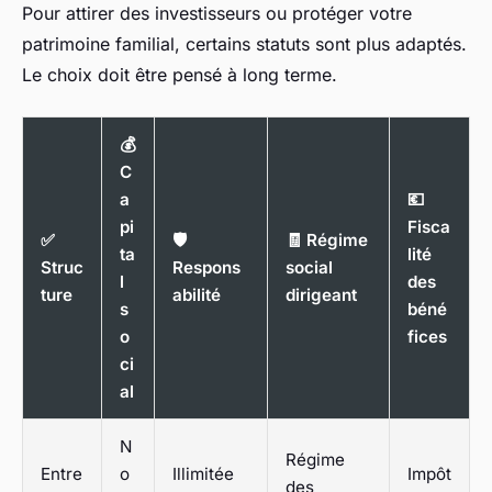
Pour attirer des investisseurs ou protéger votre
patrimoine familial, certains statuts sont plus adaptés.
Le choix doit être pensé à long terme.
💰
C
a
💶
pi
Fisca
✅
🛡️
🧾 Régime
ta
lité
Struc
Respons
social
l
des
ture
abilité
dirigeant
s
béné
o
fices
ci
al
N
Régime
Entre
o
Illimitée
Impôt
des