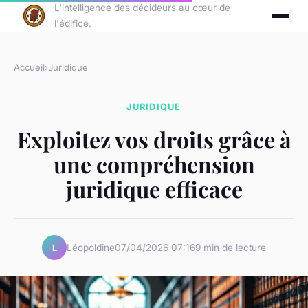
L'intelligence des décideurs au cœur de
l'édifice.
Accueil
›
Juridique
JURIDIQUE
Exploitez vos droits grâce à
une compréhension
juridique efficace
Léopoldine
07/04/2026 07:16
9 min de lecture
L