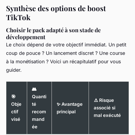
Synthèse des options de boost
TikTok
Choisir le pack adapté à son stade de
développement
Le choix dépend de votre objectif immédiat. Un petit
coup de pouce ? Un lancement discret ? Une course
à la monétisation ? Voici un récapitulatif pour vous
guider.
👥
🎯
Quanti
⚠️ Risque
Obje
té
✨ Avantage
associé si
ctif
recom
principal
mal exécuté
visé
mand
ée