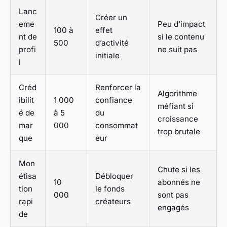
Lanc
Créer un
eme
Peu d’impact
100 à
effet
nt de
si le contenu
500
d’activité
profi
ne suit pas
initiale
l
Créd
Renforcer la
Algorithme
ibilit
1 000
confiance
méfiant si
é de
à 5
du
croissance
mar
000
consommat
trop brutale
que
eur
Mon
Chute si les
étisa
Débloquer
10
abonnés ne
tion
le fonds
000
sont pas
rapi
créateurs
engagés
de