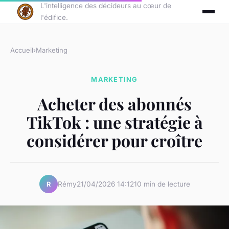
L'intelligence des décideurs au cœur de
l'édifice.
Accueil
›
Marketing
MARKETING
Acheter des abonnés
TikTok : une stratégie à
considérer pour croître
Rémy
21/04/2026 14:12
10 min de lecture
R