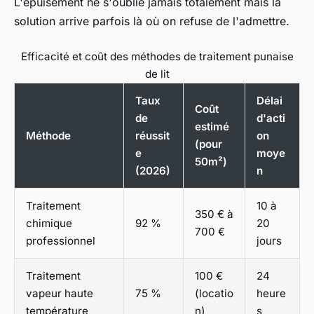
L'épuisement ne s'oublie jamais totalement mais la
solution arrive parfois là où on refuse de l'admettre.
Efficacité et coût des méthodes de traitement punaise
de lit
Taux
Délai
Coût
de
d'acti
estimé
Méthode
réussit
on
(pour
e
moye
50m²)
(2026)
n
Traitement
10 à
350 € à
chimique
92 %
20
700 €
professionnel
jours
Traitement
100 €
24
vapeur haute
75 %
(locatio
heure
température
n)
s