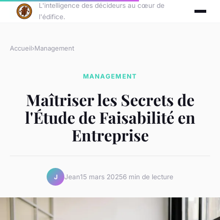
L'intelligence des décideurs au cœur de
l'édifice.
Accueil
›
Management
MANAGEMENT
Maîtriser les Secrets de
l'Étude de Faisabilité en
Entreprise
Jean
15 mars 2025
6 min de lecture
J